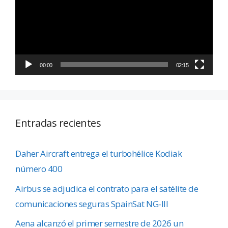
vídeo
00:00
02:15
Entradas recientes
Daher Aircraft entrega el turbohélice Kodiak
número 400
Airbus se adjudica el contrato para el satélite de
comunicaciones seguras SpainSat NG-III
Aena alcanzó el primer semestre de 2026 un