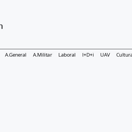
A.General
A.Militar
Laboral
I+D+i
UAV
Cultur