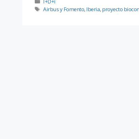
I+D+i
Airbus y Fomento
,
Iberia
,
proyecto bioco