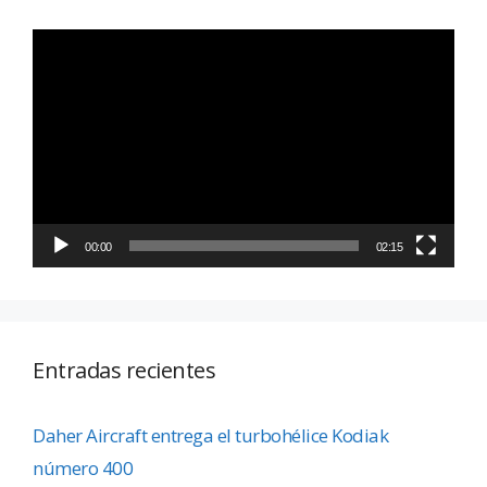
Reproductor
de
vídeo
00:00
02:15
Entradas recientes
Daher Aircraft entrega el turbohélice Kodiak
número 400