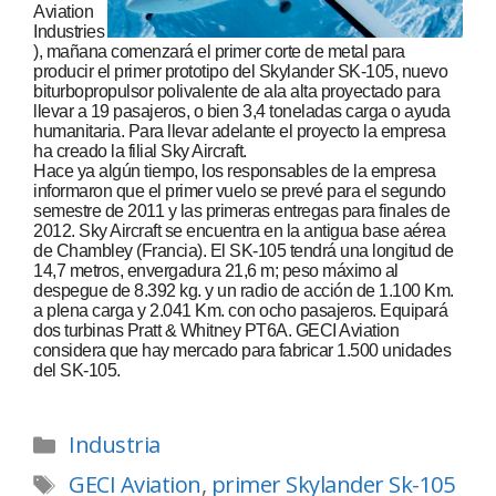
Aviation
Industries
), mañana comenzará el primer corte de metal para
producir el primer prototipo del Skylander SK-105, nuevo
biturbopropulsor polivalente de ala alta proyectado para
llevar a 19 pasajeros, o bien 3,4 toneladas carga o ayuda
humanitaria. Para llevar adelante el proyecto la empresa
ha creado la filial Sky Aircraft.
Hace ya algún tiempo, los responsables de la empresa
informaron que el primer vuelo se prevé para el segundo
semestre de 2011 y las primeras entregas para finales de
2012. Sky Aircraft se encuentra en la antigua base aérea
de Chambley (Francia). El SK-105 tendrá una longitud de
14,7 metros, envergadura 21,6 m; peso máximo al
despegue de 8.392 kg. y un radio de acción de 1.100 Km.
a plena carga y 2.041 Km. con ocho pasajeros. Equipará
dos turbinas Pratt & Whitney PT6A. GECI Aviation
considera que hay mercado para fabricar 1.500 unidades
del SK-105.
Industria
GECI Aviation
,
primer Skylander Sk-105