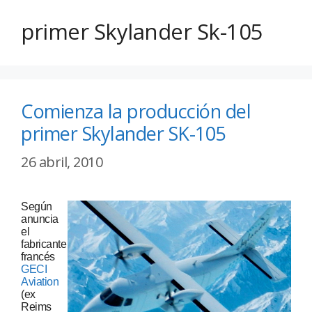
primer Skylander Sk-105
Comienza la producción del
primer Skylander SK-105
26 abril, 2010
Según
anuncia
el
fabricante
francés
GECI
Aviation
(ex
Reims