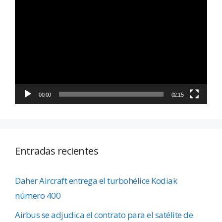
Reproductor
de
vídeo
00:00
02:15
Entradas recientes
Daher Aircraft entrega el turbohélice Kodiak
número 400
Airbus se adjudica el contrato para el satélite de