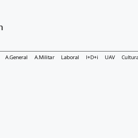
A.General
A.Militar
Laboral
I+D+i
UAV
Cultur