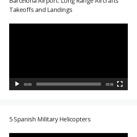
Barcelona Airport: Long Range Aircrafts
Takeoffs and Landings
Reproductor
de
vídeo
00:00
03:36
5 Spanish Military Helicopters