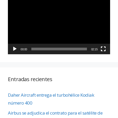
Reproductor
de
vídeo
00:00
02:15
Entradas recientes
Daher Aircraft entrega el turbohélice Kodiak
número 400
Airbus se adjudica el contrato para el satélite de