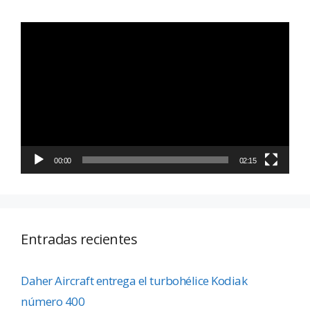
Reproductor
de
vídeo
00:00
02:15
Entradas recientes
Daher Aircraft entrega el turbohélice Kodiak
número 400