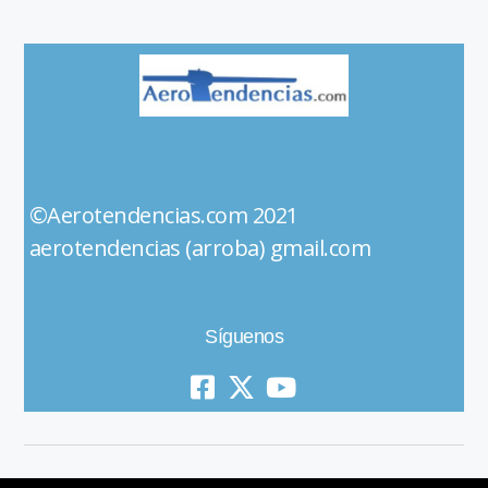
©Aerotendencias.com 2021
aerotendencias (arroba) gmail.com
Síguenos