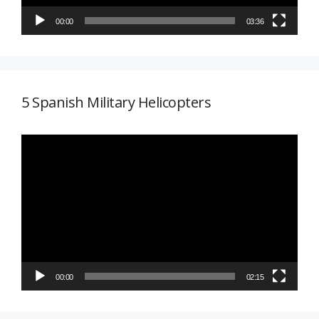
00:00
03:36
5 Spanish Military Helicopters
Reproductor
de
vídeo
00:00
02:15