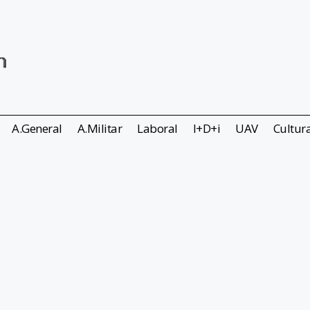
A.General
A.Militar
Laboral
I+D+i
UAV
Cultur