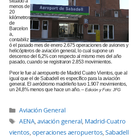
situado a
menos de
20
kilómetros
de
Barcelon
a,
contabiliz
ó el pasado mes de enero 2.675 operaciones de aviones y
helicópteros de aviación general, lo cual supone un
descenso del 6,2% con respecto al mismo mes del año
pasado, cuando se registraron 2.853 movimientos.
Peor le fue al aeropuerto de Madrid Cuatro Vientos, que al
igual que el de Sabadell es específico para la aviación
general. El aeródromo madrileño tuvo 1.907 movimientos,
un 24,8% menos que hace un año. –
Edición y Foto: JFG
Aviación General
AENA
,
aviación general
,
Madrid-Cuatro
vientos
,
operaciones aeropuertos
,
Sabadell