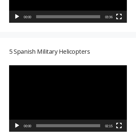
00:00
03:36
5 Spanish Military Helicopters
Reproductor
de
vídeo
00:00
02:15