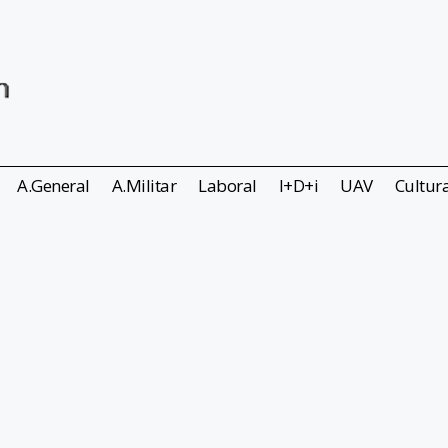
A.General
A.Militar
Laboral
I+D+i
UAV
Cultur