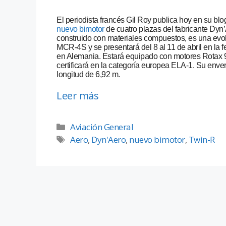
El periodista francés Gil Roy publica hoy en su bl
nuevo bimotor
de cuatro plazas del fabricante Dyn
construido con materiales compuestos, es una evo
MCR-4S y se presentará del 8 al 11 de abril en la f
en Alemania. Estará equipado con motores Rotax 9
certificará en la categoría europea ELA-1. Su enve
longitud de 6,92 m.
Leer más
Aviación General
Aero
,
Dyn'Aero
,
nuevo bimotor
,
Twin-R