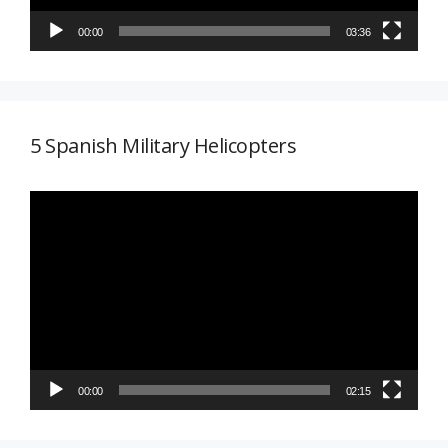
00:00
03:36
5 Spanish Military Helicopters
Reproductor
de
vídeo
00:00
02:15