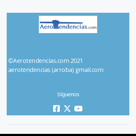
©Aerotendencias.com 2021
aerotendencias (arroba) gmail.com
Síguenos