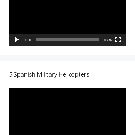
vídeo
00:00
03:36
5 Spanish Military Helicopters
Reproductor
de
vídeo