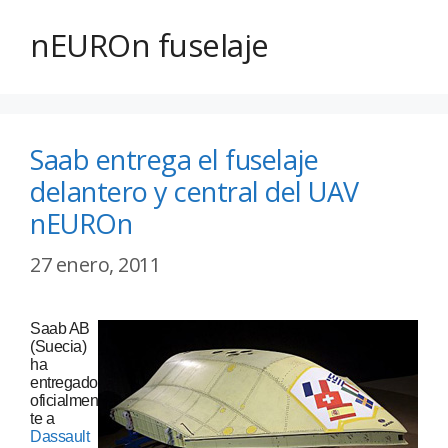
nEUROn fuselaje
Saab entrega el fuselaje
delantero y central del UAV
nEUROn
27 enero, 2011
Saab AB
(Suecia)
ha
entregado
oficialmen
te a
Dassault