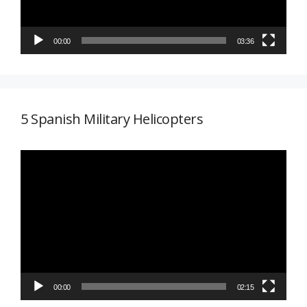
00:00
03:36
5 Spanish Military Helicopters
Reproductor
de
vídeo
00:00
02:15