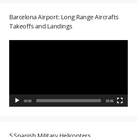
Barcelona Airport: Long Range Aircrafts
Takeoffs and Landings
Reproductor
de
vídeo
00:00
03:36
5 Spanish Military Helicopters