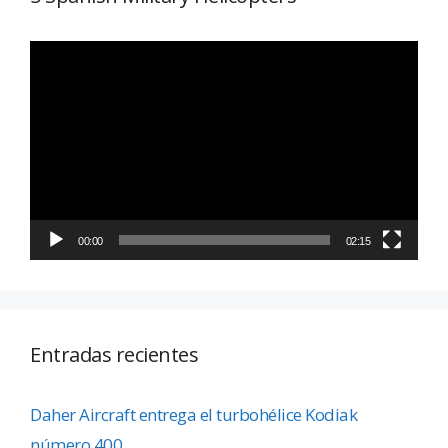
Reproductor
de
vídeo
00:00
02:15
Entradas recientes
Daher Aircraft entrega el turbohélice Kodiak
número 400