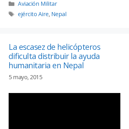
Aviación Militar
ejército Aire
,
Nepal
La escasez de helicópteros
dificulta distribuir la ayuda
humanitaria en Nepal
5 mayo, 2015