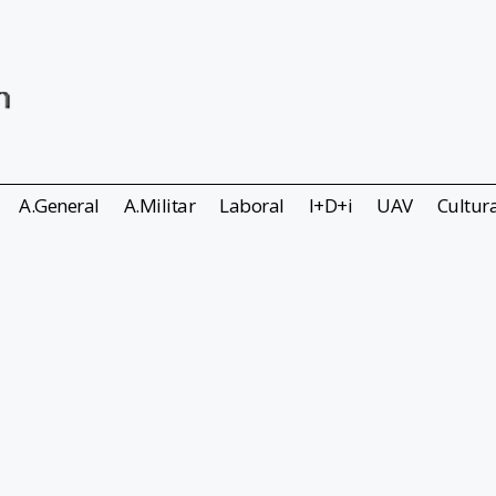
A.General
A.Militar
Laboral
I+D+i
UAV
Cultur