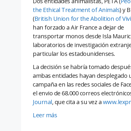
Dos entidades animalistas, PETA (
Peo
the Ethical Treatment of Animals
) y 
(
British Union for the Abolition of Viv
han forzado a Air France a dejar de
transportar monos desde Isla Maurici
laboratorios de investigación extranj
particular los estadounidenses.
La decisión se habría tomado despué
ambas entidades hayan desplegado 
campaña en las redes sociales de Fa
el envio de 68.000 correos electrónic
Journal
, que cita a su vez a
www.lexp
Leer más