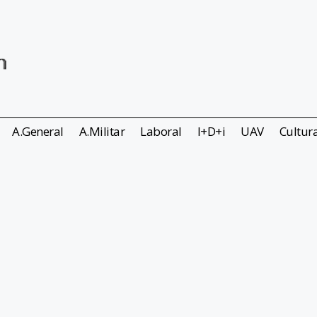
A.General
A.Militar
Laboral
I+D+i
UAV
Cultur