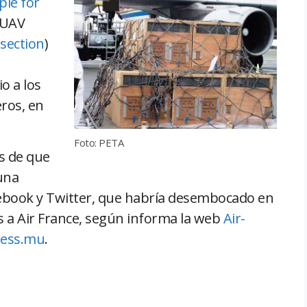
ple for
BUAV
isection
)
o a los
eros, en
Foto: PETA
s de que
una
cebook y Twitter, que habría desembocado en
os a Air France, según informa la web
Air-
ress.mu
.