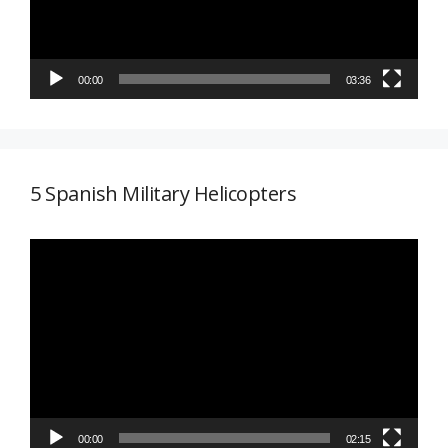
00:00
03:36
5 Spanish Military Helicopters
Reproductor
de
vídeo
00:00
02:15