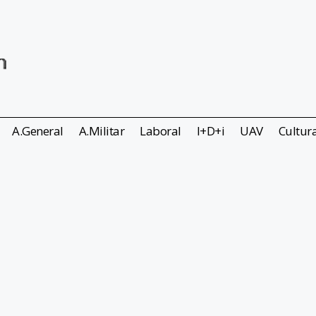
A.General
A.Militar
Laboral
I+D+i
UAV
Cultur