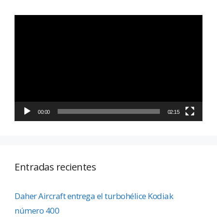
Reproductor
de
vídeo
00:00
02:15
Entradas recientes
Daher Aircraft entrega el turbohélice Kodiak
número 400