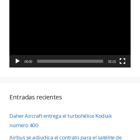
Reproductor
de
vídeo
00:00
02:15
Entradas recientes
Daher Aircraft entrega el turbohélice Kodiak
número 400
Airbus se adjudica el contrato para el satélite de