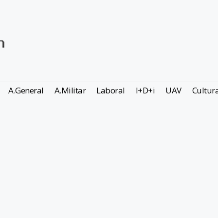
A.General
A.Militar
Laboral
I+D+i
UAV
Cultur