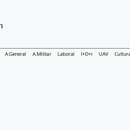
A.General
A.Militar
Laboral
I+D+i
UAV
Cultur