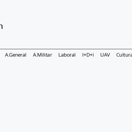
A.General
A.Militar
Laboral
I+D+i
UAV
Cultur