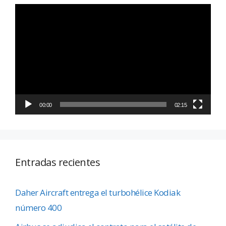
Reproductor
de
vídeo
00:00
02:15
Entradas recientes
Daher Aircraft entrega el turbohélice Kodiak
número 400