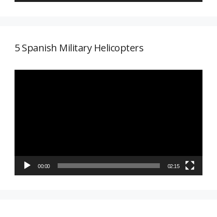
5 Spanish Military Helicopters
Reproductor
de
vídeo
00:00
02:15