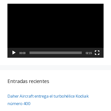
Reproductor
de
vídeo
00:00
02:15
Entradas recientes
Daher Aircraft entrega el turbohélice Kodiak
número 400