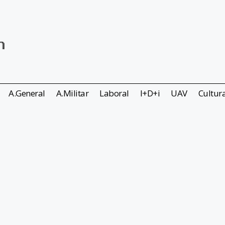
A.General
A.Militar
Laboral
I+D+i
UAV
Cultur