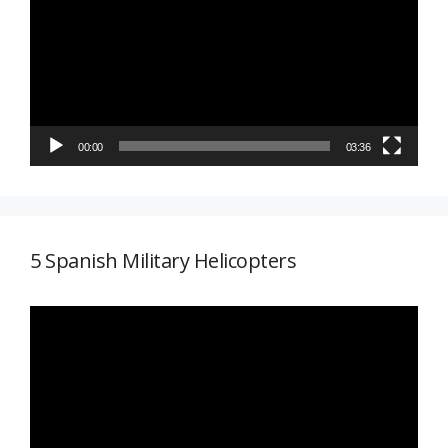
vídeo
00:00
03:36
5 Spanish Military Helicopters
Reproductor
de
vídeo