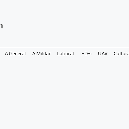
A.General
A.Militar
Laboral
I+D+i
UAV
Cultur