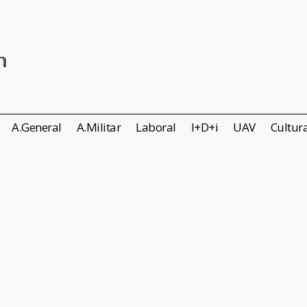
A.General
A.Militar
Laboral
I+D+i
UAV
Cultur