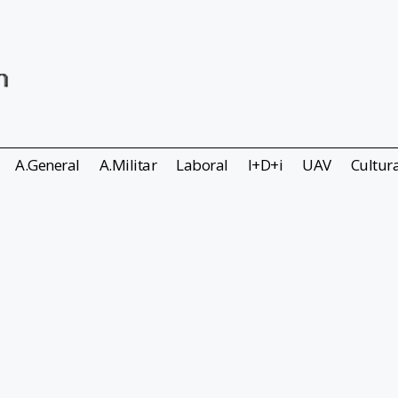
A.General
A.Militar
Laboral
I+D+i
UAV
Cultur