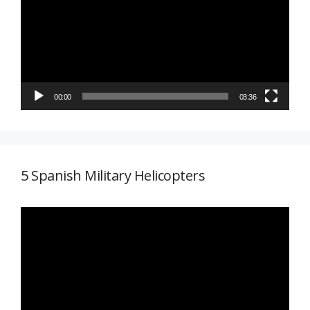
vídeo
00:00
03:36
5 Spanish Military Helicopters
Reproductor
de
vídeo