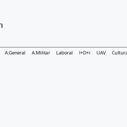
A.General
A.Militar
Laboral
I+D+i
UAV
Cultur