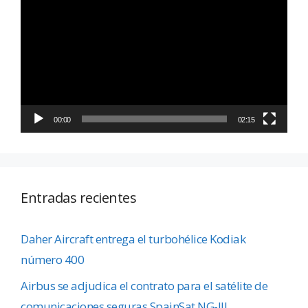
de
vídeo
00:00
02:15
Entradas recientes
Daher Aircraft entrega el turbohélice Kodiak
número 400
Airbus se adjudica el contrato para el satélite de
comunicaciones seguras SpainSat NG-III