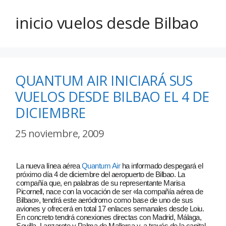
inicio vuelos desde Bilbao
QUANTUM AIR INICIARÁ SUS
VUELOS DESDE BILBAO EL 4 DE
DICIEMBRE
25 noviembre, 2009
La nueva línea aérea
Quantum Air
ha informado despegará el
próximo día 4 de diciembre del aeropuerto de Bilbao. La
compañía que, en palabras de su representante Marisa
Picornell, nace con la vocación de ser «la compañía aérea de
Bilbao», tendrá este aeródromo como base de uno de sus
aviones y ofrecerá en total 17 enlaces semanales desde Loiu.
En concreto tendrá conexiones directas con Madrid, Málaga,
Sevilla, Lanzarote y Palma de Mallorca y, a través de la capital