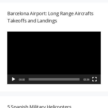
Barcelona Airport: Long Range Aircrafts
Takeoffs and Landings
Reproductor
de
vídeo
00:00
03:36
5 Spanish Military Helicopters