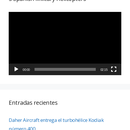
Reproductor
de
vídeo
00:00
02:15
Entradas recientes
Daher Aircraft entrega el turbohélice Kodiak
número 400