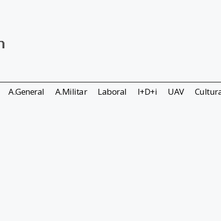
A.General
A.Militar
Laboral
I+D+i
UAV
Cultur