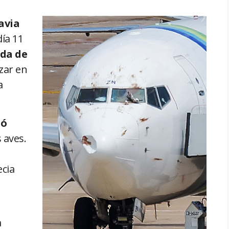
avia
ía 11
da de
zar en
a
dó
 aves.
ecia
a