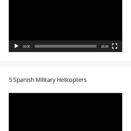
de
vídeo
00:00
03:36
5 Spanish Military Helicopters
Reproductor
de
vídeo