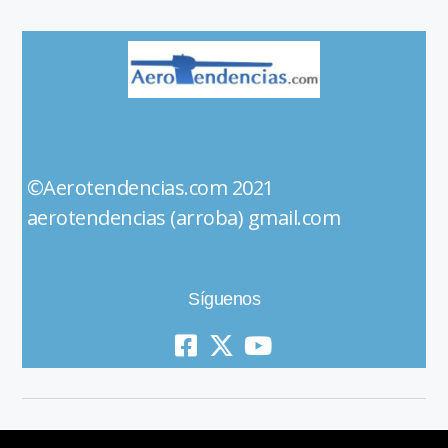
©Aerotendencias.com 2021
aerotendencias (arroba) gmail.com
Síguenos