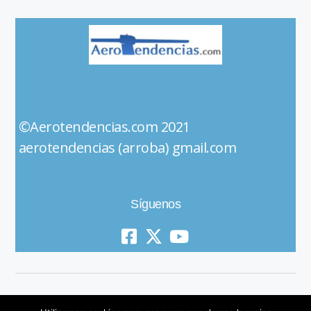
©Aerotendencias.com 2021
aerotendencias (arroba) gmail.com
Síguenos