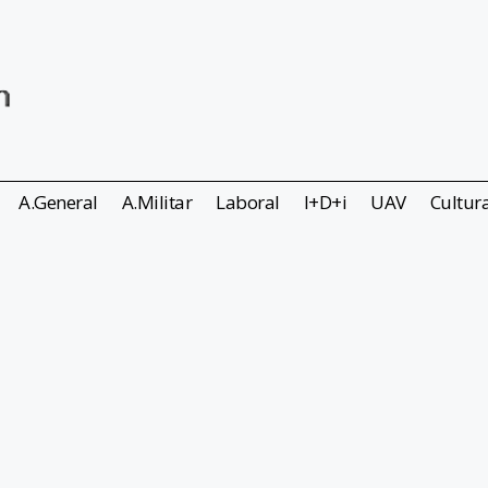
A.General
A.Militar
Laboral
I+D+i
UAV
Cultur