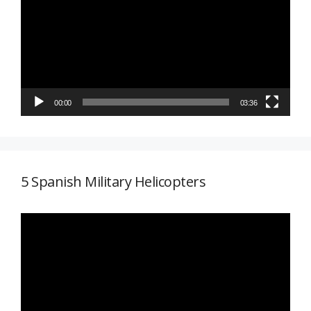
vídeo
00:00
03:36
5 Spanish Military Helicopters
Reproductor
de
vídeo