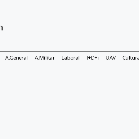
A.General
A.Militar
Laboral
I+D+i
UAV
Cultur