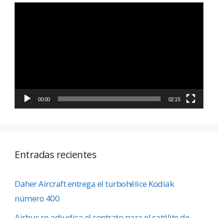
Reproductor
de
vídeo
00:00
02:15
Entradas recientes
Daher Aircraft entrega el turbohélice Kodiak
número 400
Airbus se adjudica el contrato para el satélite de