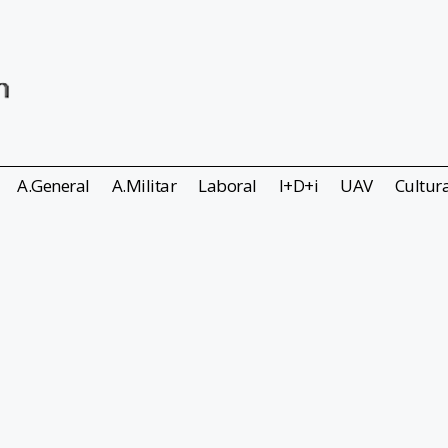
A.General
A.Militar
Laboral
I+D+i
UAV
Cultur