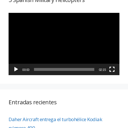
Reproductor
de
vídeo
00:00
02:15
Entradas recientes
Daher Aircraft entrega el turbohélice Kodiak
número 400