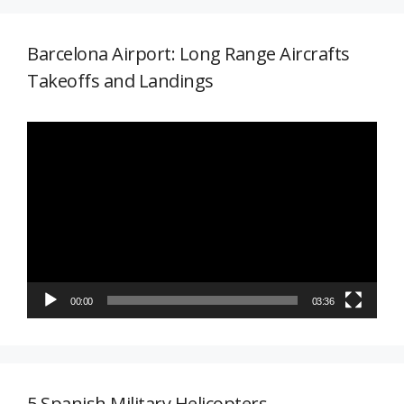
Barcelona Airport: Long Range Aircrafts
Takeoffs and Landings
Reproductor
de
vídeo
00:00
03:36
5 Spanish Military Helicopters