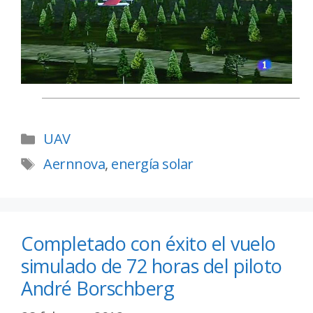
UAV
Aernnova
,
energía solar
Completado con éxito el vuelo
simulado de 72 horas del piloto
André Borschberg