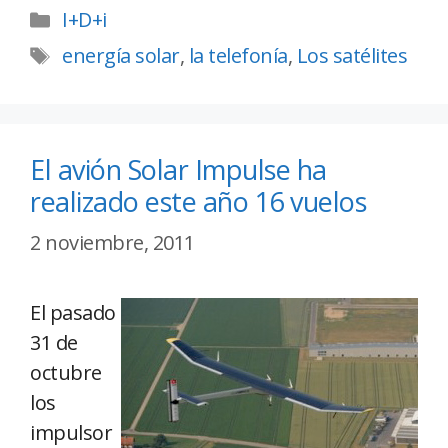
I+D+i
energía solar
,
la telefonía
,
Los satélites
El avión Solar Impulse ha
realizado este año 16 vuelos
2 noviembre, 2011
El pasado
31 de
octubre
los
impulsor