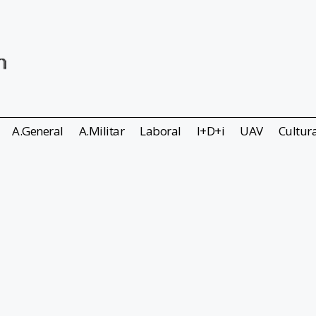
A.General
A.Militar
Laboral
I+D+i
UAV
Cultur